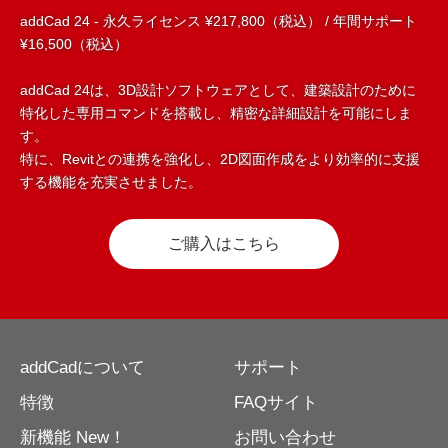
addCad 24 - 永久ライセンス ¥217,800（税込） / 年間サポート
¥16,500（税込）
addCad 24は、3D設計ソフトウェアとして、建築設計のために
特化した専用コマンドを搭載し、精密な詳細設計を可能にしま
す。
特に、Revitとの連携を強化し、2D図面作成をより効率的に支援
する機能を充実させました。
ご購入はこちら
addCadについて
サポート
特徴
FAQサイト
新機能 New！
お問い合わせ