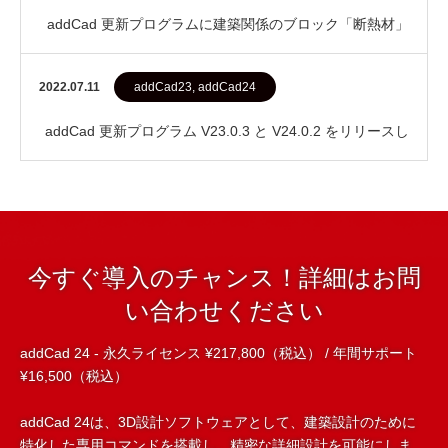
addCad 更新プログラムに建築関係のブロック「断熱材」
「天井下 地」「添景」「アルミサッシおさ…
2022.07.11
addCad23, addCad24
addCad 更新プログラム V23.0.3 と V24.0.2 をリリースし
ました
今すぐ導入のチャンス！詳細はお問
い合わせください
addCad 24 - 永久ライセンス ¥217,800（税込） / 年間サポート
¥16,500（税込）
addCad 24は、3D設計ソフトウェアとして、建築設計のために
特化した専用コマンドを搭載し、精密な詳細設計を可能にしま