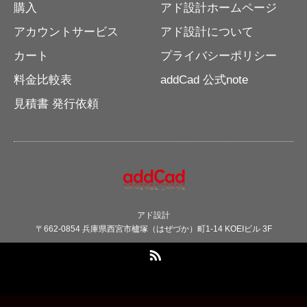
購入
アド設計ホームページ
アカウントサービス
アド設計について
カート
プライバシーポリシー
料金比較表
addCad 公式note
見積書 発行依頼
アド設計
〒662-0854 兵庫県西宮市櫨塚（はぜづか）町1-14 KOEIビル 3F
RSS