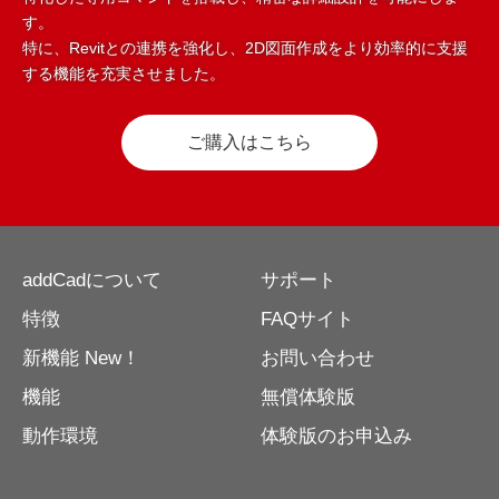
す。
特に、Revitとの連携を強化し、2D図面作成をより効率的に支援
する機能を充実させました。
ご購入はこちら
addCadについて
サポート
特徴
FAQサイト
新機能 New！
お問い合わせ
機能
無償体験版
動作環境
体験版のお申込み