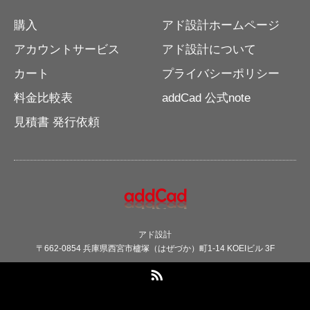
購入
アド設計ホームページ
アカウントサービス
アド設計について
カート
プライバシーポリシー
料金比較表
addCad 公式note
見積書 発行依頼
アド設計
〒662-0854 兵庫県西宮市櫨塚（はぜづか）町1-14 KOEIビル 3F
RSS