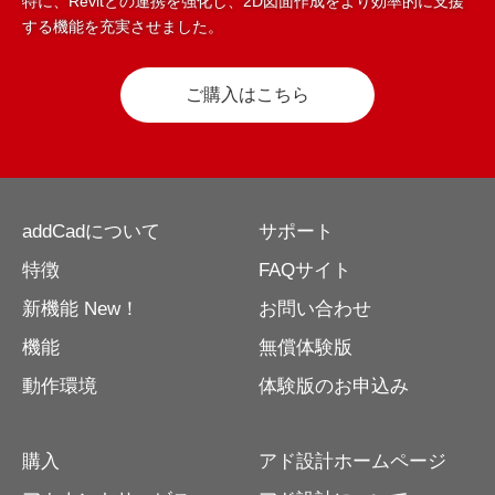
特に、Revitとの連携を強化し、2D図面作成をより効率的に支援
する機能を充実させました。
ご購入はこちら
addCadについて
サポート
特徴
FAQサイト
新機能 New！
お問い合わせ
機能
無償体験版
動作環境
体験版のお申込み
購入
アド設計ホームページ