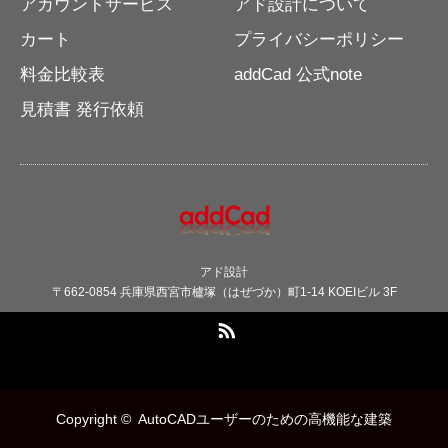
アカウントサービス
アド設計について
カート
プライバシーポリシー
料金比較表
addCad 公式note
見積書 発行依頼
アド設計
〒662-0854 兵庫県西宮市櫨塚（はぜづか）町1-14 KOEIビル 3F
RSS
Copyright ©
AutoCADユーザーのための高機能な建築