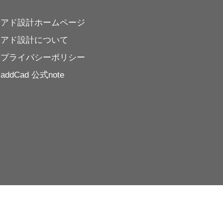
アド設計ホームページ
アド設計について
プライバシーポリシー
addCad 公式note
PA
」