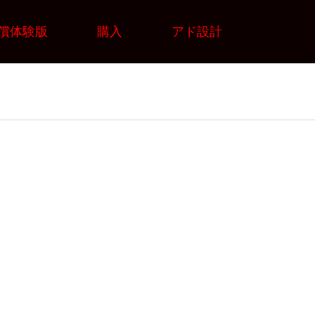
償体験版
購入
アド設計