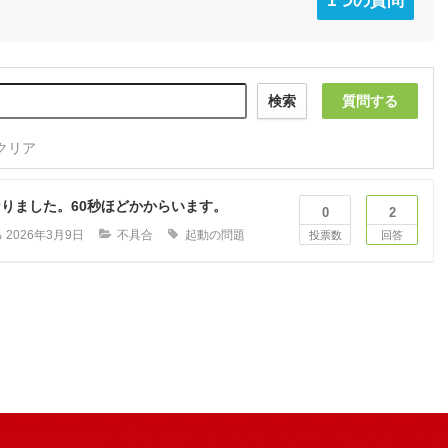
1つの質問
検索
質問する
クリア
なりました。60秒ほどかからいます。
0
2
る
2026年3月9日
不具合
起動の問題
投票数
回答