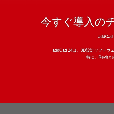
今すぐ導入の
addCa
addCad 24は、3D設計ソ
特に、Revi