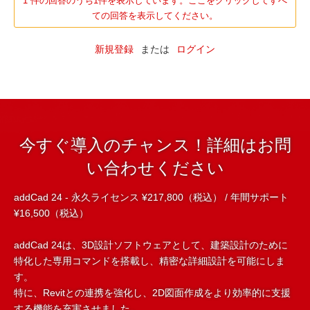
1 件の回答のうち1件を表示しています。ここをクリックしてすべ
ての回答を表示してください。
新規登録
または
ログイン
今すぐ導入のチャンス！詳細はお問
い合わせください
addCad 24 - 永久ライセンス ¥217,800（税込） / 年間サポート
¥16,500（税込）
addCad 24は、3D設計ソフトウェアとして、建築設計のために
特化した専用コマンドを搭載し、精密な詳細設計を可能にしま
す。
特に、Revitとの連携を強化し、2D図面作成をより効率的に支援
する機能を充実させました。