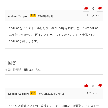
0
213
0
コメント
addcad Support
2020年3月4日
addCadをインストールした後、addCadを起動すると「このaddCad
は実行できません 再インストールしてください。」 と表示されて
addCadが終了します。
1
回答
有効
投票済
新しい
古い
0
213
0
コメント
addcad Support
投稿日: 2020年3月4日
ウイルス対策ソフトの「誤検知」により addCad が正常にインストー