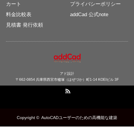
カート
プライバシーポリシー
料金比較表
addCad 公式note
見積書 発行依頼
アド設計
〒662-0854 兵庫県西宮市櫨塚（はぜづか）町1-14 KOEIビル 3F
RSS
Copyright ©
AutoCADユーザーのための高機能な建築