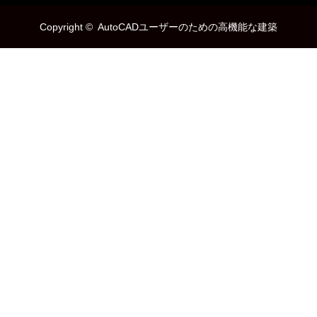
Copyright ©
AutoCADユーザーのための高機能な建築
3DCAD「addCad」