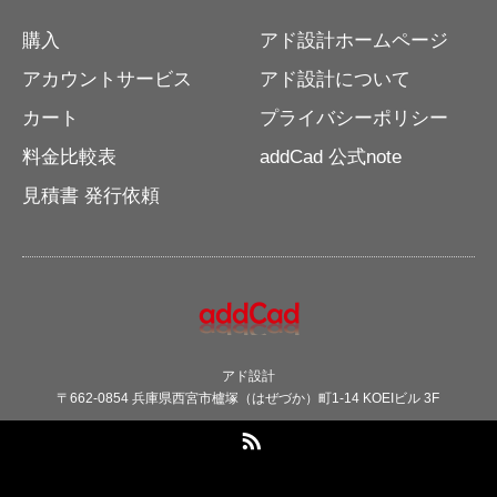
購入
アド設計ホームページ
アカウントサービス
アド設計について
カート
プライバシーポリシー
料金比較表
addCad 公式note
見積書 発行依頼
アド設計
〒662-0854 兵庫県西宮市櫨塚（はぜづか）町1-14 KOEIビル 3F
RSS