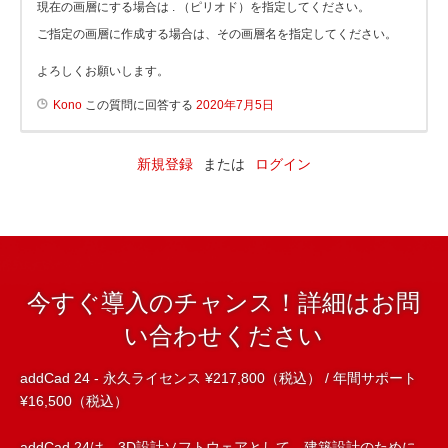
現在の画層にする場合は . （ピリオド）を指定してください。
ご指定の画層に作成する場合は、その画層名を指定してください。
よろしくお願いします。
Kono
この質問に回答する
2020年7月5日
新規登録
または
ログイン
今すぐ導入のチャンス！詳細はお問
い合わせください
addCad 24 - 永久ライセンス ¥217,800（税込） / 年間サポート
¥16,500（税込）
addCad 24は、3D設計ソフトウェアとして、建築設計のために