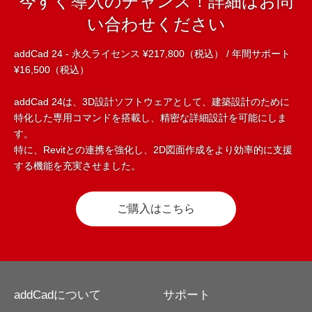
今すぐ導入のチャンス！詳細はお問
い合わせください
addCad 24 - 永久ライセンス ¥217,800（税込） / 年間サポート
¥16,500（税込）
addCad 24は、3D設計ソフトウェアとして、建築設計のために
特化した専用コマンドを搭載し、精密な詳細設計を可能にしま
す。
特に、Revitとの連携を強化し、2D図面作成をより効率的に支援
する機能を充実させました。
ご購入はこちら
addCadについて
サポート