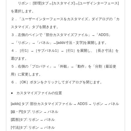
リボン： [管理]タブ→[カスタマイズ]→[ユーザインターフェース]
を選択します。
２．「ユーザーインターフェースをカスタマイズ」ダイアログの「カ
スタマイズ」タブを開きます。
３．左側のペインで「部分カスタマイズファイル」→「ADDS」
→「リボン」→「パネル」→[adds寸法・文字]を展開します。
４．［行1］→［サブパネル1］→［行1］を展開し、［長さ寸法］を
選びます。
５．右側の「プロパティ」→「外観」→「動作」を「分割（最近使
用）に変更します。
６．［OK］ボタンをクリックしてダイアログを閉じます。
● カスタマイズファイルの位置
[adds] タブ: 部分カスタマイズファイル → ADDS → リボン → パネル
[線・円]タブ: リボン → パネル
[図形]タブ: リボン → パネル
[寸法]タブ: リボン → パネル