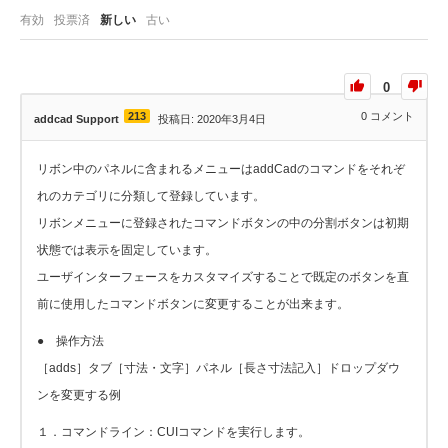
有効
投票済
新しい
古い
0
213
0
コメント
addcad Support
投稿日: 2020年3月4日
リボン中のパネルに含まれるメニューはaddCadのコマンドをそれぞ
れのカテゴリに分類して登録しています。
リボンメニューに登録されたコマンドボタンの中の分割ボタンは初期
状態では表示を固定しています。
ユーザインターフェースをカスタマイズすることで既定のボタンを直
前に使用したコマンドボタンに変更することが出来ます。
● 操作方法
［adds］タブ［寸法・文字］パネル［長さ寸法記入］ドロップダウ
ンを変更する例
１．コマンドライン：CUIコマンドを実行します。