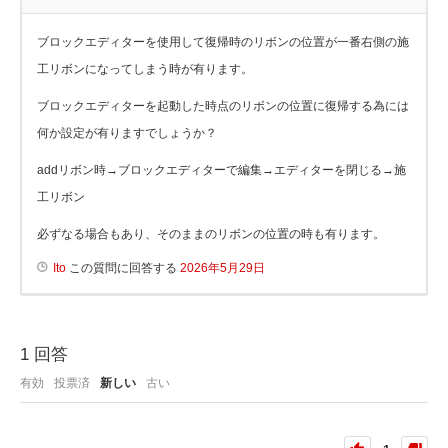
ブロックエディターを使用して復帰時のリボンの位置が一番右側の施
工リボンになってしまう時が有ります。
ブロックエディターを起動した時点のリボンの位置に復帰する為には
何か設定が有りますでしょうか？
addリボン時→ブロックエディターで編集→エディターを閉じる→施
工リボン
必ずなる場合もあり、そのままのリボンの位置の時も有ります。
Ito
この質問に回答する
2026年5月29日
1
回答
有効
投票済
新しい
古い