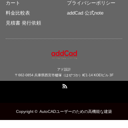
カート
プライバシーポリシー
料金比較表
addCad 公式note
見積書 発行依頼
アド設計
〒662-0854 兵庫県西宮市櫨塚（はぜづか）町1-14 KOEIビル 3F
RSS
Copyright ©
AutoCADユーザーのための高機能な建築