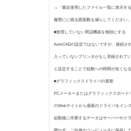
→「最近使用したファイル一覧に表示す
履歴にに残る図面数を減らしてください
■使用していない周辺機器を無効にする
AutoCADの設定ではないですが、接続
入っていないプリンタがもし登録されて
と設定することで起動への時間が短くな
■グラフィックスドライバの更新
PCメーカーまたはグラフィックスボードベンダ
のWebサイトから最新のドライバをイン
起動後に作業するデータはサーバーやク
開かず、ご自身のコンピュータに保存し