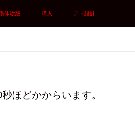
償体験版
購入
アド設計
60秒ほどかからいます。