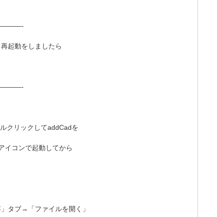
———-
て再起動をしましたら
———-
クリックしてaddCadを
］アイコンで起動してから
存」タブ→「ファイルを開く」