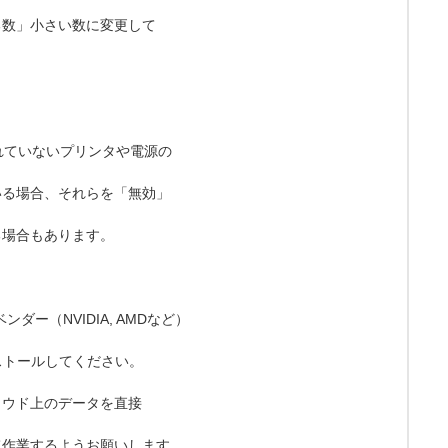
る数」小さい数に変更して
。
されていないプリンタや電源の
いる場合、それらを「無効」
る場合もあります。
ー（NVIDIA, AMDなど）
ストールしてください。
ラウド上のデータを直接
て作業するようお願いします。