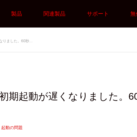
製品
関連製品
サポート
無
なりました。60秒…
 初期起動が遅くなりました。
起動の問題