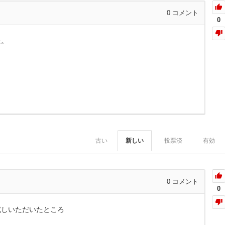
0
コメント
0
た。
古い
新しい
投票済
有効
0
コメント
0
試しいただいたところ