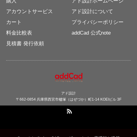
購入
アド設計ホームページ
アカウントサービス
アド設計について
カート
プライバシーポリシー
料金比較表
addCad 公式note
見積書 発行依頼
アド設計
〒662-0854 兵庫県西宮市櫨塚（はぜづか）町1-14 KOEIビル 3F
RSS