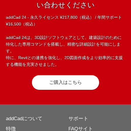
い合わせください
addCad 24 - 永久ライセンス ¥217,800（税込） / 年間サポート
¥16,500（税込）
addCad 24は、3D設計ソフトウェアとして、建築設計のために
特化した専用コマンドを搭載し、精密な詳細設計を可能にしま
す。
特に、Revitとの連携を強化し、2D図面作成をより効率的に支援
する機能を充実させました。
ご購入はこちら
addCadについて
サポート
特徴
FAQサイト