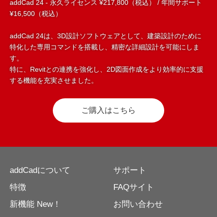
addCad 24 - 永久ライセンス ¥217,800（税込） / 年間サポート
¥16,500（税込）
addCad 24は、3D設計ソフトウェアとして、建築設計のために
特化した専用コマンドを搭載し、精密な詳細設計を可能にしま
す。
特に、Revitとの連携を強化し、2D図面作成をより効率的に支援
する機能を充実させました。
ご購入はこちら
addCadについて
サポート
特徴
FAQサイト
新機能 New！
お問い合わせ