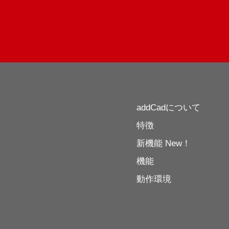
addCadについて
特徴
新機能 New！
機能
動作環境