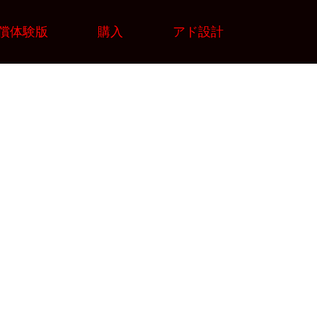
償体験版
購入
アド設計