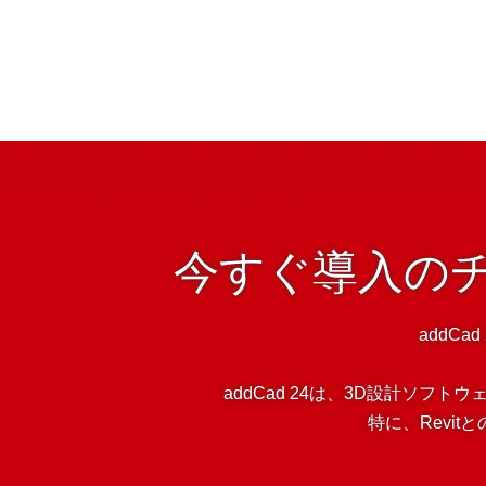
今すぐ導入の
addCa
addCad 24は、3D設計ソ
特に、Revi