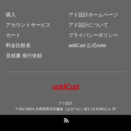
購入
アド設計ホームページ
アカウントサービス
アド設計について
カート
プライバシーポリシー
料金比較表
addCad 公式note
見積書 発行依頼
アド設計
〒662-0854 兵庫県西宮市櫨塚（はぜづか）町1-14 KOEIビル 3F
RSS