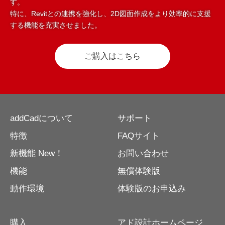
す。
特に、Revitとの連携を強化し、2D図面作成をより効率的に支援
する機能を充実させました。
ご購入はこちら
addCadについて
サポート
特徴
FAQサイト
新機能 New！
お問い合わせ
機能
無償体験版
動作環境
体験版のお申込み
購入
アド設計ホームページ