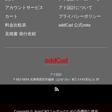
アカウントサービス
アド設計について
カート
プライバシーポリシー
料金比較表
addCad 公式note
見積書 発行依頼
アド設計
〒662-0854 兵庫県西宮市櫨塚（はぜづか）町1-14 KOEIビル 3F
RSS
Copyright ©
AutoCADユーザーのための高機能な建築